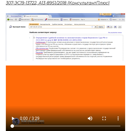
307-ЭС19-13722, А13-8951/2018 {КонсультантПлюс}