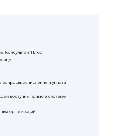
емы КонсультантПлюс
анице
 вопросы: исчисление и уплата
драм доступны прямо в системе
тных организаций