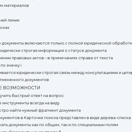
их материалов
ячей линии
исках
ые документы включаются только с полной юридической обработ
 юридически строгая информация о статусе документа
ении правовых актов – в примечаниях справа от текста
по значку i
ивается юридически строгая связь между консультациями и цит
отмененного документов
ИЕ ВОЗМОЖНОСТИ
учить быстрый ответ на вопрос
е инструменты всегда на виду
стро найти нужный фрагмент документа
документов в Карточке поиска представлен в виде дерева-списка
кать документы как по общим, так и по специальным полям