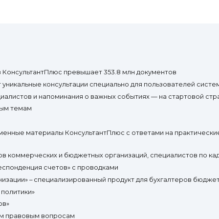
 КонсультантПлюс превышает 353.8 млн документов
вят уникальные консультации специально для пользователей сист
циалистов и напоминания о важных событиях — на стартовой стр
вым темам
менные материалы КонсультантПлюс с ответами на практические
ов коммерческих и бюджетных организаций, специалистов по ка
еспонденция счетов» с проводками
низации» – специализированный продукт для бухгалтеров бюдже
 политики»
ов»
ным правовым вопросам