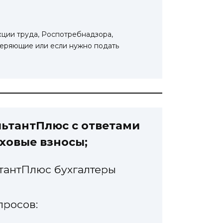
ции труда, Роспотребнадзора,
оверяющие или если нужно подать
ьтантПлюс с ответами
аховые взносы;
ьтантПлюс бухгалтеры
просов: