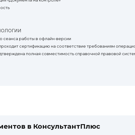
ция «Документы на контроле»*
ность
ХНОЛОГИИ
о сеанса работы в офлайн-версии
о проходит сертификацию на соответствие требованиям операци
подтверждена полная совместимость справочной правовой систе
ментов в КонсультантПлюс