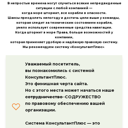
В непростые времена могут случиться всякие непредвиденные
ситуации с любой компанией —
когда море штормит, все корабли в опасности.
Шансы преодолеть непогоду и достичь цели выше у команды,
которая следит за техническим состоянием корабля,
умело использует современные средства навигации.
Когда штормит в море Права, больше возможностей у
компании,
которая применяет удобную и надёжную правовую систему.
Мы рекомендуем систему «КонсультантПлюс»
.
Уважаемый посетитель,
вы познакомились с системой
КонсультантПлюс.
Это финишная черта сайта.
Но с этого места может начаться наше
сотрудничество
СОДРУЖЕСТВО
по правовому обеспечению вашей
организации.
Система КонсультантПлюс — это