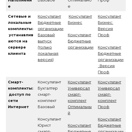
Наполнени
Базовое
Оптимально
Проф
е
е
Сетевые и
Консультант
Консультант
Консультант
локальные
Бюджетные
Бизнес
Бизнес:
комплекты:
организации
Версия
устанавлив
Базовый
Консультант
Проф
аются на
выпуск
Бюджетные
сервере
(только
организации
Консультант
клиента
локальная
Бюджетные
версия
)
организации
: Версия
Проф
Смарт-
Консультант
Консультант
Консультант
комплекты:
Бухгалтер
Универсал
Универсал
доступ по
смарт-
смарт-
смарт-
сети
комплект
комплект
комплект
Интернет
Базовый
Оптимальны
Проф
й
Консультант
Консультант
Юрист
Консультант
Бюджетные
смарт-
Бюджетные
организации