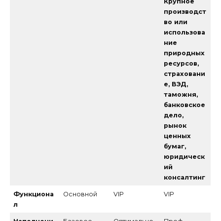
Крупное
производст
во или
использова
ние
природных
ресурсов,
страховани
е, ВЭД,
таможня,
банковское
дело,
рынок
ценных
бумаг,
юридическ
ий
консалтинг
Функциона
Основной
VIP
VIP
л