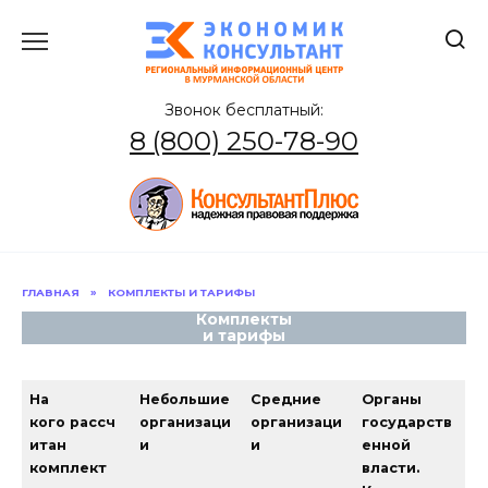
Перейти
к
содержанию
Звонок бесплатный:
8 (800) 250-78-90
ГЛАВНАЯ
»
КОМПЛЕКТЫ И ТАРИФЫ
Комплекты
и тарифы
На
Небольшие
Средние
Органы
кого
рассч
организаци
организаци
государств
итан
и
и
енной
комплект
власти.