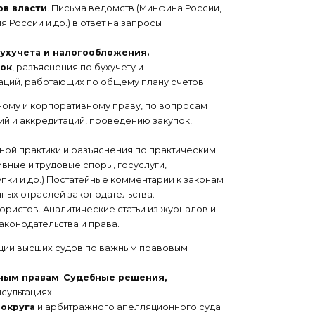
ов власти
. Письма ведомств (Минфина России,
России и др.) в ответ на запросы
бухучета и налогообложения.
док
, разъяснения по бухучету и
ций, работающих по общему плану счетов.
ному и корпоративному праву, по вопросам
й и аккредитаций, проведению закупок,
ной практики и разъяснения по практическим
вные и трудовые споры, госуслуги,
пки и др.) Постатейные комментарии к законам
чных отраслей законодательства.
ристов. Аналитические статьи из журналов и
аконодательства и права.
ии высших судов по важным правовым
ьным правам
.
Судебные решения,
сультациях.
 округа
и арбитражного апелляционного суда