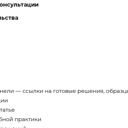
онсультации
льства
нели — ссылки на готовые решения, образц
ции
татье
бной практики