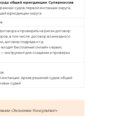
 суда общей юрисдикции
.
Супермассив
итражных судов первой инстанции округа,
щей юрисдикции округа.
в.
 договора и проверить на риски договор
оров, в том числе: договор возмездного
и, договор подряда и т.д.
е входит бесплатный онлайн-сервис
» — инструмент для создания и проверки
ов.
й инстанции. Архив решений судов общей
ровых судей
ании «Экономик Консультант»