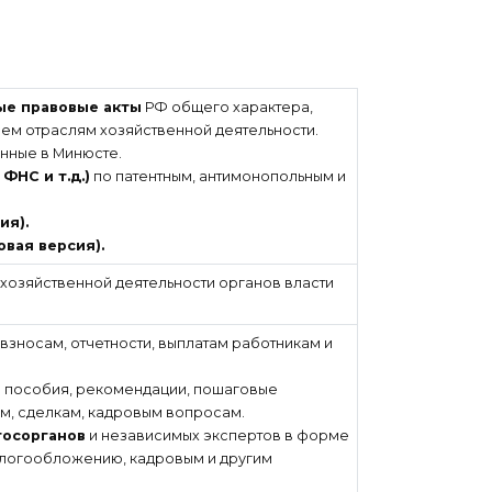
ые правовые акты
РФ общего характера,
ем отраслям хозяйственной деятельности.
нные в Минюсте.
ФНС и т.д.)
по патентным, антимонопольным и
ия).
овая версия).
 хозяйственной деятельности органов власти
 взносам, отчетности, выплатам работникам и
 пособия, рекомендации, пошаговые
ам, сделкам, кадровым вопросам.
госорганов
и независимых экспертов в форме
налогообложению, кадровым и другим