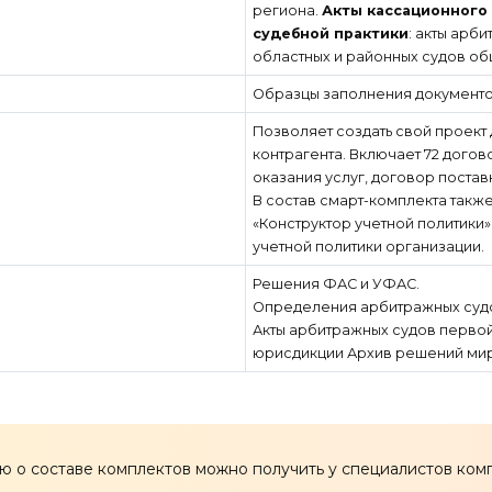
региона.
Акты кассационного
судебной практики
: акты арб
областных и районных судов об
Образцы заполнения документо
Позволяет создать свой проект
контрагента. Включает 72 догов
оказания услуг, договор поставк
В состав смарт-комплекта такж
«Конструктор учетной политики
учетной политики организации.
Решения ФАС и УФАС.
Определения арбитражных суд
Акты арбитражных судов перво
юрисдикции Архив решений ми
о составе комплектов можно получить у специалистов комп