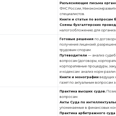
Разъясняющие письма орган
ФНС России, Минэкономразвития 
специалистов.
Книги и статьи по вопросам 
Схемы бухгалтерских прово
налогообложению для организа
Готовые решения
по договор
получения лицензий, разрешени
трудовым спорам.
Путеводители
— анализ судеб
вопросам (договоры, корпорати
корпоративные процедуры, заку
и кодексам: анализ норм разли
Книги и монографии
ведущих ю
газет по актуальным вопросам з
Практика высших судов.
Позиц
вопросам.
Акты Суда по интеллектуал
упоминаемые в финансовых кон
Практика арбитражного суда