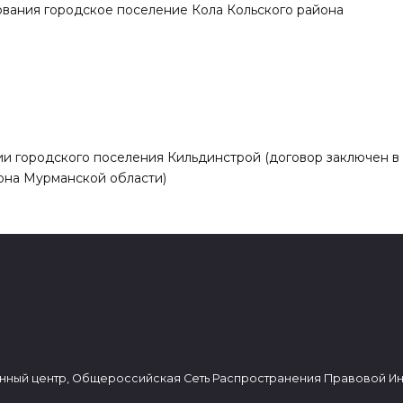
ования городское поселение Кола Кольского района
и городского поселения Кильдинстрой (договор заключен в
она Мурманской области)
нный центр, Общероссийская Сеть Распространения Правовой И