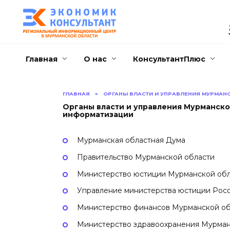
Перейти
к
содержанию
Главная
О нас
КонсультантПлюс
ГЛАВНАЯ
»
ОРГАНЫ ВЛАСТИ И УПРАВЛЕНИЯ МУРМАН
Органы власти и управления Мурманско
информатизации
Мурманская областная Дума
Правительство Мурманской области
Министерство юстиции Мурманской обл
Управление министерства юстиции Рос
Министерство финансов Мурманской об
Министерство здравоохранения Мурман