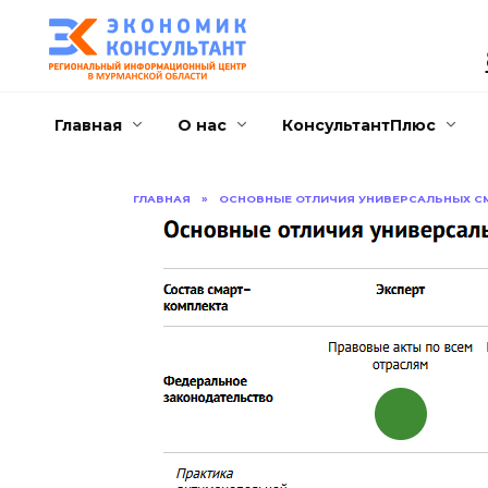
Перейти
к
содержанию
Главная
О нас
КонсультантПлюс
ГЛАВНАЯ
»
ОСНОВНЫЕ ОТЛИЧИЯ УНИВЕРСАЛЬНЫХ С