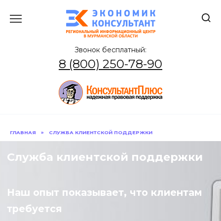
Перейти
к
содержанию
Звонок бесплатный:
8 (800) 250-78-90
ГЛАВНАЯ
»
СЛУЖБА КЛИЕНТСКОЙ ПОДДЕРЖКИ
Служба клиентской поддержки
Наш опыт показывает, что клиентам
требуется