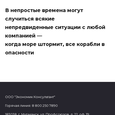
Перейти
к
В непростые времена могут
содержанию
случиться всякие
непредвиденные ситуации с любой
компанией —
когда море штормит, все корабли в
опасности
ООО "Экономик Консультант"
Горячая линия: 8 800 250 7890
183038, г. Мурманск, ул. Профсоюзов, д. 22, оф. 19;