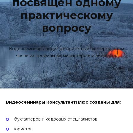
посвящен одному
практическому
вопросу
Видеосеминары ведут авторитетные эксперты, в том
числе из профильных министерств и ведомств.
Видеосеминары КонсультантПлюс созданы для:
бухгалтеров и кадровых специалистов
юристов