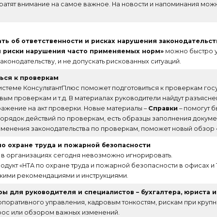
тят внимание на самое важное. На новости и напоминания можно 
ть об ответственности и рисках нарушения законодательст
и риски нарушения часто применяемых норм»
можно быстро уз
конодательству, и не допускать рискованных ситуаций.
ься к проверкам
истеме КонсультантПлюс поможет подготовиться к проверкам гос
ым проверкам и т.д. В материалах руководители найдут разъяснен
ажение на акт проверки. Новые материалы –
Справки
– помогут б
орядок действий по проверкам, есть образцы заполнения докумен
и изменения законодательства по проверкам, поможет новый обзор
о охране труда и пожарной безопасности
 в организациях сегодня невозможно игнорировать.
дукт «НТА по охране труда и пожарной безопасности в офисах и Т
скими рекомендациями и инструкциями.
ы для руководителя и специалистов – бухгалтера, юриста и
ративного управления, кадровым тонкостям, рискам при крупны
опрос или обзором важных изменений.