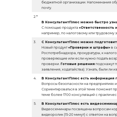
бюджетной организации. Напоминания обра
почту.
2.*
В КонсультантПлюс можно быстро узна
С помощью продукта
«Ответственность 
например, по налоговому или трудовому за
3.
С КонсультантПлюс можно подготовит
Новый продукт
«Проверки и штрафы»
в с
Роспотребнадзора, прокуратуры, к налогов
проверяющие или если нужно подать возр
проверки.
Готовые решения
подскажут п
заявления, ходатайства). Узнать, были л
4.
В КонсультантПлюс есть информация п
Вопросы безопасности на предприятиях и
Сориентироваться в этой теме поможет про
теме более 1700 консультаций с практиче
5.
В КонсультантПлюс есть видеосеминар
Видеосеминары посвящены вопросам корпо
видеоролик (15-20 минут) с ответом на в