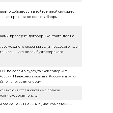
ильно действовать в той или иной ситуации,
йшая практика по статье, Обзоры
ами, проверять договоры контрагентов на
озмездного оказания услуг, трудового и др.).
ганизации для целей бухгалтерского
ий по делам в судах, так как содержит
 России, Минэкономразвития России и других
ий по налоговым спорам.
нты включаются в систему с полной
ть и скорость поиска.
ам размещения ценных бумаг, компетенции