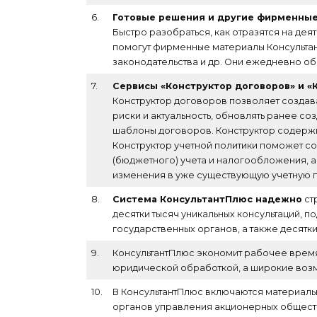
6.
Готовые решения и другие фирменны
Быстро разобраться, как отразятся на дея
помогут фирменные материалы Консультант
законодательства и др. Они ежедневно о
7.
Сервисы «Конструктор договоров» и «
Конструктор договоров позволяет создав
риски и актуальность, обновлять ранее со
шаблоны договоров. Конструктор содержит
Конструктор учетной политики поможет с
(бюджетного) учета и налогообложения, а
изменения в уже существующую учетную 
8.
Система КонсультантПлюс надежно
ст
десятки тысяч уникальных консультаций, 
государственных органов, а также десят
9.
КонсультантПлюс экономит рабочее время 
юридической обработкой, а широкие возм
10.
В КонсультантПлюс включаются материалы
органов управления акционерных обществ