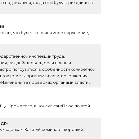
подписаться, тогда они будут приходить на
ва
нать, что будет за то или иное нарушение,
ударственной инспекции труда,
ия, как действовать, если пришли
ыстро погрузиться в особенности конкретной
тов (ответы органам власти, возражения,
 «Изменения в проверках органами власти».
Ц». Кроме того, в КонсультантПлюс по этой
 др.
х сделках. Каждый семинар – короткий