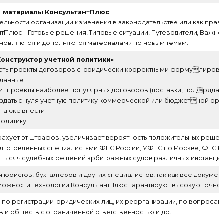
е материалы КонсультантПлюс
тельности организации изменения в законодательстве или как прав
Плюс – Готовые решения, Типовые ситуации, Путеводители, Важне
бновляются и дополняются материалами по новым темам.
Конструктор учетной политики»
ать проекты договоров с юридически корректными формулировк
зданные
 проекты наиболее популярных договоров (поставки, подряда, в
оздать с нуля учетную политику коммерческой или бюджетной ор
 также внести
политику
рахует от штрафов, увеличивает вероятность положительных решен
подготовленных специалистами ФНС России, УФНС по Москве, ФТС
ки тысяч судебных решений арбитражных судов различных инстанц
юристов, бухгалтеров и других специалистов, так как все докуме
ожности технологии КонсультантПлюс гарантируют высокую точнос
 по регистрации юридических лиц, их реорганизации, по вопрос
 и обществ с ограниченной ответственностью и др.