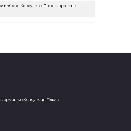
ри выборе КонсультантПлюс затраты на
нформации «КонсультантПлюс»