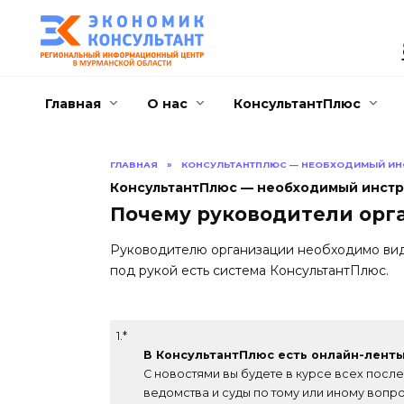
Перейти
к
содержанию
Главная
О нас
КонсультантПлюс
ГЛАВНАЯ
»
КОНСУЛЬТАНТПЛЮС — НЕОБХОДИМЫЙ ИНС
КонсультантПлюс — необходимый инстр
Почему руководители орг
Руководителю организации необходимо виде
под рукой есть система КонсультантПлюс.
1.*
В КонсультантПлюс есть онлайн-ленты
С новостями вы будете в курсе всех после
ведомства и суды по тому или иному вопро