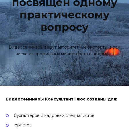
посвящен одному
практическому
вопросу
Видеосеминары ведут авторитетные эксперты, в том
числе из профильных министерств и ведомств.
Видеосеминары КонсультантПлюс созданы для:
бухгалтеров и кадровых специалистов
юристов