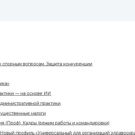
 спорным вопросам. Защита конкуренции
ика»
актики — на основе ИИ
административной практики
мущественные налоги
ия (Проф). Кадры (режим работы и командировки)
 Новый профиль «Универсальный для организаций здравоохр