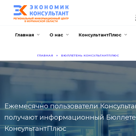
Перейти
к
содержанию
Главная
О нас
КонсультантПлюс
ГЛАВНАЯ
»
БЮЛЛЕТЕНЬ КОНСУЛЬТАНТПЛЮС
Ежемесячно пользователи Консульт
получают информационный Бюллете
КонсультантПлюс