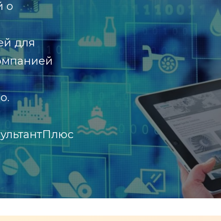
й о
ей для
компанией
о.
ультантПлюс