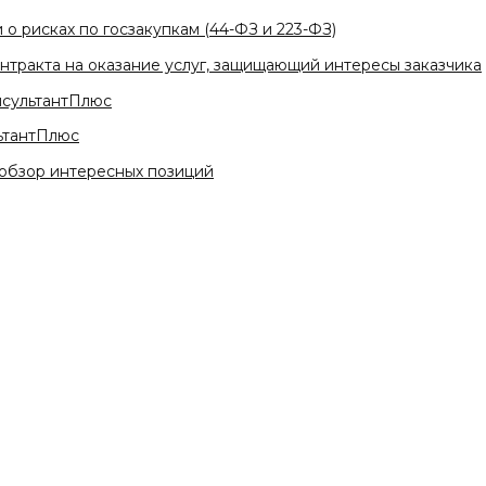
о рисках по госзакупкам (44-ФЗ и 223-ФЗ)
онтракта на оказание услуг, защищающий интересы заказчика
нсультантПлюс
ьтантПлюс
 обзор интересных позиций