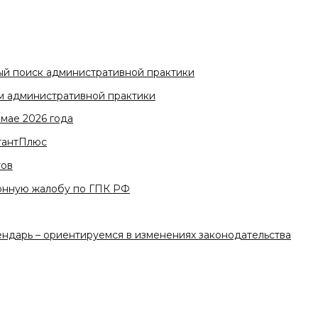
ый поиск административной практики
м административной практики
мае 2026 года
тантПлюс
тов
ционную жалобу по ГПК РФ
ндарь – ориентируемся в изменениях законодательства