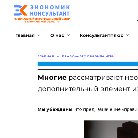
Перейти
к
содержанию
Главная
О нас
КонсультантПлюс
ГЛАВНАЯ
»
ПРАВО — ЭТО ПРАВИЛА ИГРЫ
Многие
рассматривают нео
дополнительный элемент и
Мы убеждены
, что предназначение «прави