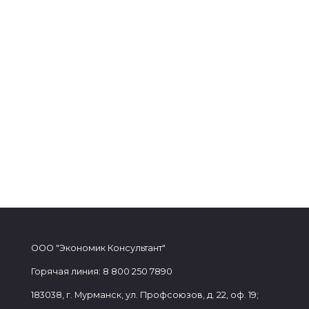
ООО "Экономик Консультант"
Горячая линия: 8 800 250 7890
183038, г. Мурманск, ул. Профсоюзов, д. 22, оф. 19;