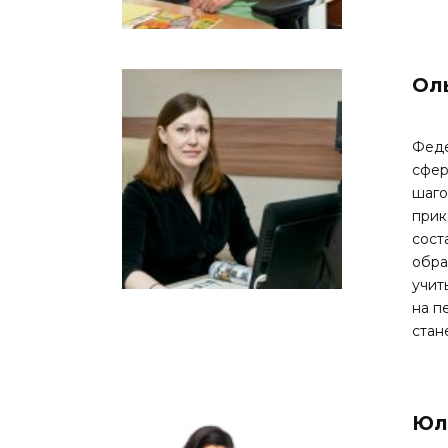
Ол
Феде
сфер
шаго
прик
сост
обра
учит
на п
стан
Юл