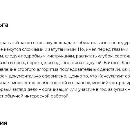
ьга
ральный закон о госзакупках задаёт обязательные процедуры
е кажутся сложными и запутанными. Но, имея перед глазами
м, следуя подробным инструкциям, распутать клубок, состоя
азов и проч., переходя из одного этапа в другой. В итоге, К
авление строгого алгоритма последовательных действий, ка
зом документально оформлено. Ценно то, что Консультант с
ывает множество особенностей и нюансов, мнений контроли
ервый взгляд дело – организация или участие в гос. закупка
ет обычной интересной работой.
ия