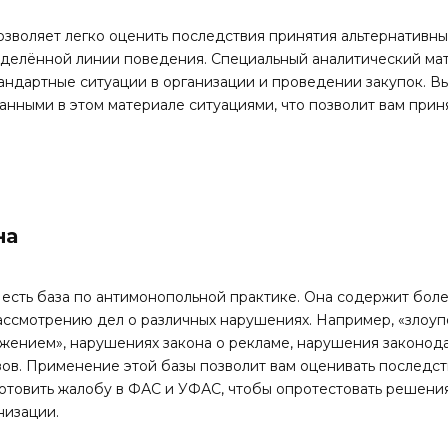
озволяет легко оценить последствия принятия альтернативны
делённой линии поведения. Специальный аналитический ма
андартные ситуации в организации и проведении закупок. Вы
анными в этом материале ситуациями, что позволит вам при
на
 есть база по антимонопольной практике. Она содержит бол
ассмотрению дел о различных нарушениях. Например, «зло
жением», нарушениях закона о рекламе, нарушения законод
зов. Применение этой базы позволит вам оценивать последст
отовить жалобу в ФАС и УФАС, чтобы опротестовать решени
низации.