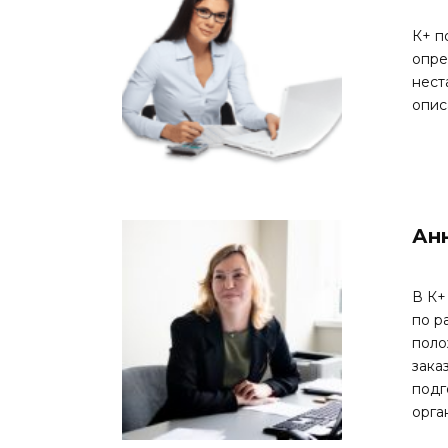
К+ п
опре
нест
опис
Ан
В К+
по р
поло
зака
подг
орга