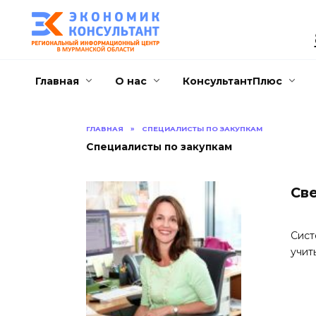
Перейти
к
содержанию
Главная
О нас
КонсультантПлюс
ГЛАВНАЯ
»
СПЕЦИАЛИСТЫ ПО ЗАКУПКАМ
Специалисты по закупкам
Св
Сист
учит