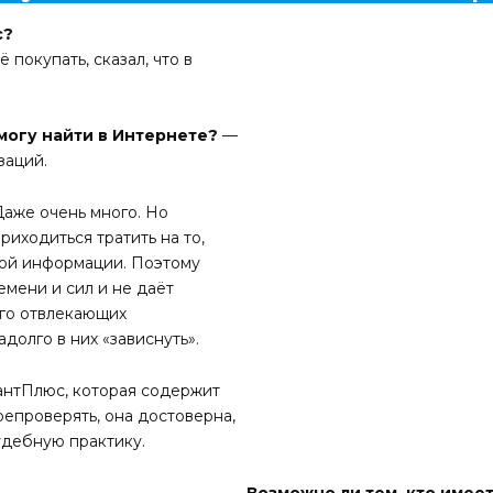
с?
 покупать, сказал, что в
смогу найти в Интернете?
—
заций.
аже очень много. Но
иходиться тратить на то,
ной информации. Поэтому
мени и сил и не даёт
ого отвлекающих
долго в них «зависнуть».
антПлюс, которая содержит
епроверять, она достоверна,
судебную практику.
Возможно ли тем, кто имее