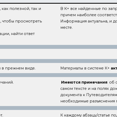
как полезной, так и
В К+ все найденные по зап
причем наиболее соответст
, чтобы просмотреть
Информация актуальна, и д
месте.
ции, найти ответ
я в прежнем виде.
Материалы в системе К+
ак
римечаний.
Имеются примечания
об 
самом тексте и на полях д
документа к Путеводителям
необходимые разъяснения 
т.
К каждому абзацу/статье п