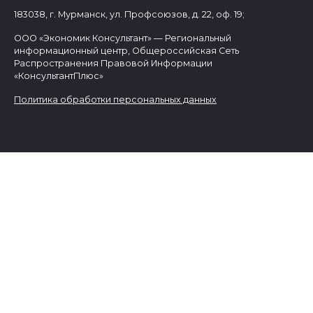
183038, г. Мурманск, ул. Профсоюзов, д. 22, оф. 19;
ООО «Экономик Консультант» — Региональный
информационный центр, Общероссийская Сеть
Распространения Правовой Информации
«КонсультантПлюс»
Политика обработки персональных данных