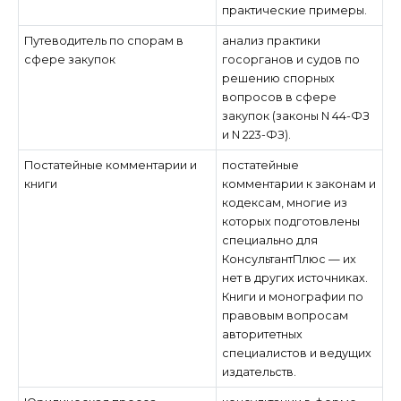
практические примеры.
Путеводитель по спорам в
анализ практики
сфере закупок
госорганов и судов по
решению спорных
вопросов в сфере
закупок (законы N 44-ФЗ
и N 223-ФЗ).
Постатейные комментарии и
постатейные
книги
комментарии к законам и
кодексам, многие из
которых подготовлены
специально для
КонсультантПлюс — их
нет в других источниках.
Книги и монографии по
правовым вопросам
авторитетных
специалистов и ведущих
издательств.