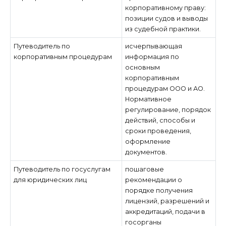
корпоративному праву:
позиции судов и выводы
из судебной практики.
Путеводитель по
исчерпывающая
корпоративным процедурам
информация по
основным
корпоративным
процедурам ООО и АО.
Нормативное
регулирование, порядок
действий, способы и
сроки проведения,
оформление
документов.
Путеводитель по госуслугам
пошаговые
для юридических лиц
рекомендации о
порядке получения
лицензий, разрешений и
аккредитаций, подачи в
госорганы