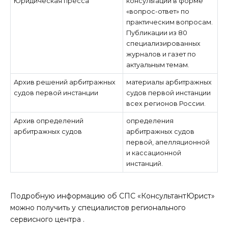
Юридическая пресса
консультации в форме
«вопрос-ответ» по
практическим вопросам.
Публикации из 80
специализированных
журналов и газет по
актуальным темам.
Архив решений арбитражных
материалы арбитражных
судов первой инстанции
судов первой инстанции
всех регионов России.
Архив определений
определения
арбитражных судов
арбитражных судов
первой, апелляционной
и кассационной
инстанций.
Подробную информацию об СПС «КонсультантЮрист»
можно получить у специалистов регионального
сервисного центра .