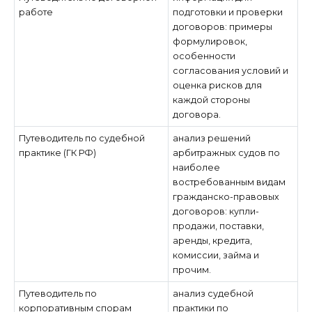
работе
подготовки и проверки
договоров: примеры
формулировок,
особенности
согласования условий и
оценка рисков для
каждой стороны
договора.
Путеводитель по судебной
анализ решений
практике (ГК РФ)
арбитражных судов по
наиболее
востребованным видам
гражданско-правовых
договоров: купли-
продажи, поставки,
аренды, кредита,
комиссии, займа и
прочим.
Путеводитель по
анализ судебной
корпоративным спорам
практики по