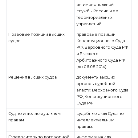
антимонопольной
службы России и ее
территориальных
управлений.
Правовые позиции высших
правовые позиции
судов
Конституционного Суда
РФ, Верховного Суда РФ
и Высшего
Арбитражного Суда РФ
(до 06.08.2014).
Решения высших судов
документы высших
органов судебной
власти: Верховного Суда
РФ, Конституционного
Суда РФ.
Суд по интеллектуальным
судебные акты Суда по
правам
интеллектуальным
правам.
Путеводитель по договорной
информация для