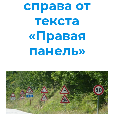
справа от
текста
«Правая
панель»