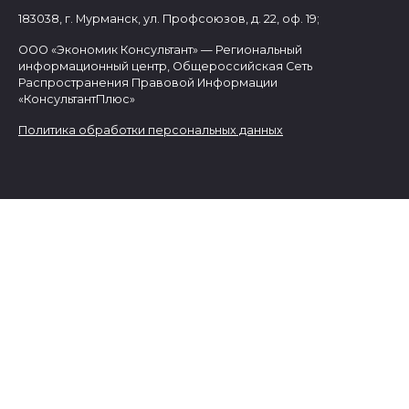
183038, г. Мурманск, ул. Профсоюзов, д. 22, оф. 19;
ООО «Экономик Консультант» — Региональный
информационный центр, Общероссийская Сеть
Распространения Правовой Информации
«КонсультантПлюс»
Политика обработки персональных данных