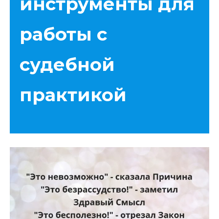
инструменты для
работы с
судебной
практикой