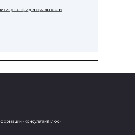
литику конфиденциальности
.
нформации «КонсультантПлюс»