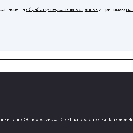
 согласие на
обработку персональных данных
и принимаю
по
нный центр, Общероссийская Сеть Распространения Правовой И