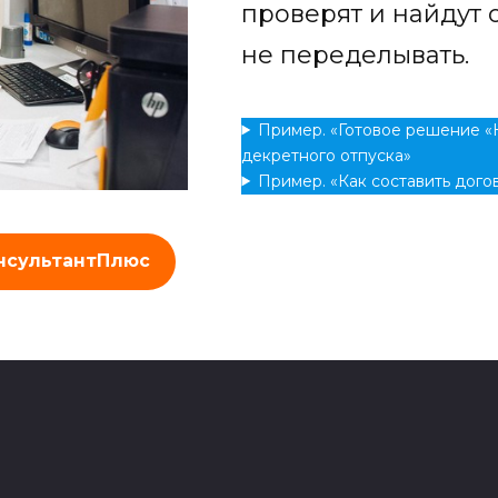
проверят и найдут 
не переделывать.
Пример. «Готовое решение «
декретного отпуска»
Пример. «Как составить дого
нсультантПлюс