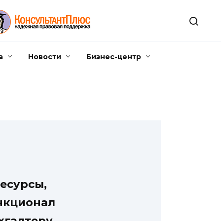
а
Новости
Бизнес-центр
есурсы,
нкционал
хгалтеру