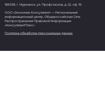
183038, г. Мурманск, ул. Профсоюзов, д. 22, оф. 19;
ООО «Экономик Консультант» — Региональный
информационный центр, Общероссийская Сеть
Распространения Правовой Информации
«КонсультантПлюс»
Политика обработки персональных данных