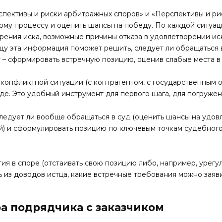
пективы и риски арбитражных споров» и «Перспективы и ри
ому процессу и оценить шансы на победу. По каждой ситуац
орения иска, возможные причины отказа в удовлетворении и
цу эта информация поможет решить, следует ли обращаться в
у – сформировать встречную позицию, оценив слабые места в
конфликтной ситуации (с контрагентом, с государственным о
де. Это удобный инструмент для первого шага, для погружен
едует ли вообще обращаться в суд (оценить шансы на удовле
й) и сформулировать позицию по ключевым точкам судебного
ия в споре (отстаивать свою позицию либо, например, урегу
 из доводов истца, какие встречные требования можно заяви
а подрядчика с заказчиком