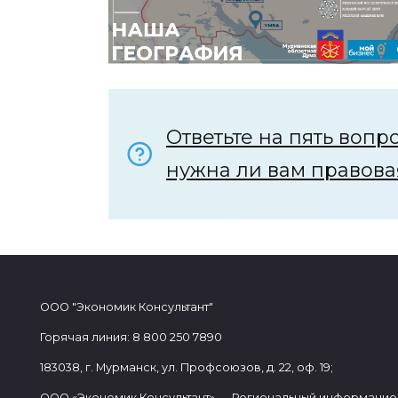
Ответьте на пять вопро
нужна ли вам правова
ООО "Экономик Консультант"
Горячая линия: 8 800 250 7890
183038, г. Мурманск, ул. Профсоюзов, д. 22, оф. 19;
ООО «Экономик Консультант» — Региональный информацио