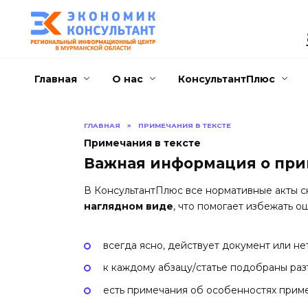
Перейти
к
содержанию
Главная
О нас
КонсультантПлюс
ГЛАВНАЯ
»
ПРИМЕЧАНИЯ В ТЕКСТЕ
Примечания в тексте
Важная информация о при
В КонсультантПлюс все нормативные акты 
наглядном виде
, что помогает избежать 
всегда ясно, действует документ или нет
к каждому абзацу/статье подобраны раз
есть примечания об особенностях прим