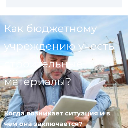
Как бюджетному
учреждению учесть
строительные
материалы?
Когда возникает ситуация и в
чем она заключается?