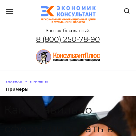
Перейти
к
содержанию
Звонок бесплатный:
8 (800) 250-78-90
ГЛАВНАЯ
»
ПРИМЕРЫ
Примеры
Как правильно
сформулировать в