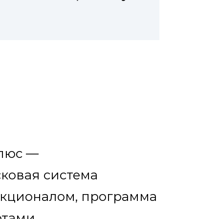
люс —
сковая система
нкционалом, программа
ртами,