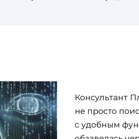
Консультант П
не просто пои
с удобным фу
обзавелась че