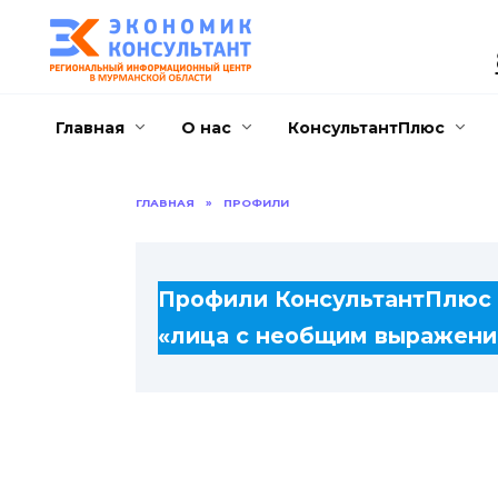
Перейти
к
содержанию
Главная
О нас
КонсультантПлюс
ГЛАВНАЯ
»
ПРОФИЛИ
Профили КонсультантПлюс
«лица с необщим выражен