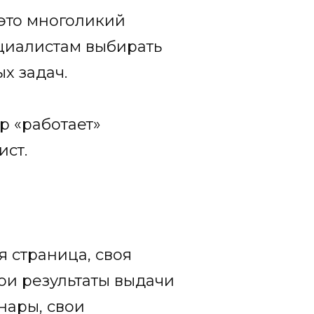
это многоликий
циалистам выбирать
х задач.
ер «работает»
ист.
 страница, своя
вои результаты выдачи
нары, свои