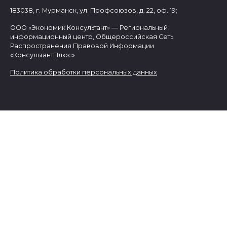
183038, г. Мурманск, ул. Профсоюзов, д. 22, оф. 19;
ООО «Экономик Консультант» — Региональный
информационный центр, Общероссийская Сеть
Распространения Правовой Информации
«КонсультантПлюс»
Политика обработки персональных данных