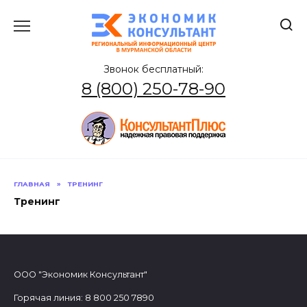
Перейти
к
содержанию
Звонок бесплатный:
8 (800) 250-78-90
ГЛАВНАЯ
»
ТРЕНИНГ
Тренинг
ООО "Экономик Консультант"
Горячая линия: 8 800 250 7890