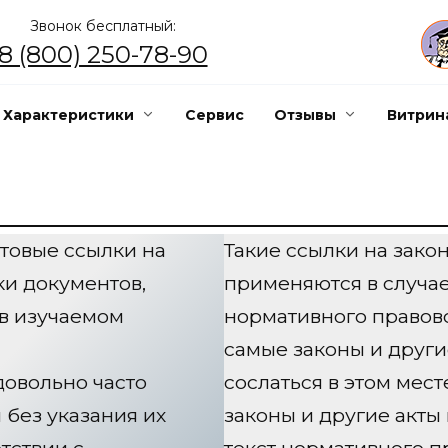
Звонок бесплатный:
8 (800) 250-78-90
Характеристики
Сервис
Отзывы
Витрин
товые ссылки на
Такие ссылки на зако
и документов,
применяются в случае
 в изучаемом
нормативного правово
самые законы и други
довольно часто
сослаться в этом мест
без указания их
законы и другие акты
тствии с
текст нормативного пр