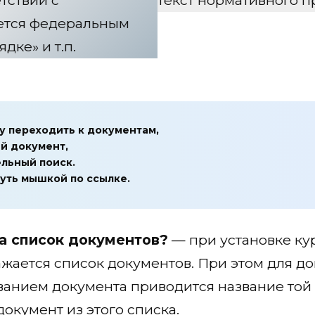
яется федеральным
дке» и т.п.
у переходить к документам,
й документ,
ельный поиск.
уть мышкой по ссылке.
а список документов?
— при установке ку
ается список документов. При этом для д
ванием документа приводится название той 
окумент из этого списка.