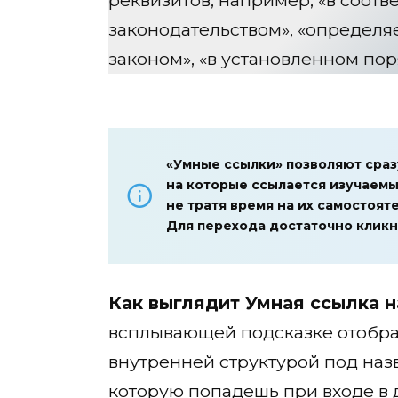
законодательством», «определ
законом», «в установленном поря
«Умные ссылки» позволяют сраз
на которые ссылается изучаемы
не тратя время на их самостоят
Для перехода достаточно кликн
Как выглядит Умная ссылка н
всплывающей подсказке отображ
внутренней структурой под наз
которую попадешь при входе в д