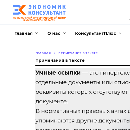
Перейти
к
содержанию
Главная
О нас
КонсультантПлюс
ГЛАВНАЯ
»
ПРИМЕЧАНИЯ В ТЕКСТЕ
Примечания в тексте
Умные ссылки
— это гипертекс
отдельные документы или списк
реквизиты которых отсутствуют
документе.
В нормативных правовых актах 
упоминаются другие документы 
реквизитов, например, «в соотве