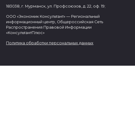
183038, г. Мурманск, ул. Профсоюзов, д. 22, оф. 19;
ООО «Экономик Консультант» — Региональный
информационный центр, Общероссийская Сеть
Распространения Правовой Информации
«КонсультантПлюс»
Политика обработки персональных данных