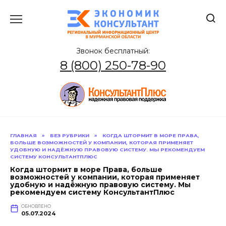
Перейти
к
содержанию
Звонок бесплатный:
8 (800) 250-78-90
ГЛАВНАЯ
»
БЕЗ РУБРИКИ
»
КОГДА ШТОРМИТ В МОРЕ ПРАВА,
БОЛЬШЕ ВОЗМОЖНОСТЕЙ У КОМПАНИИ, КОТОРАЯ ПРИМЕНЯЕТ
УДОБНУЮ И НАДЁЖНУЮ ПРАВОВУЮ СИСТЕМУ. МЫ РЕКОМЕНДУЕМ
СИСТЕМУ КОНСУЛЬТАНТПЛЮС
Когда штормит в море Права, больше
возможностей у компании, которая применяет
удобную и надёжную правовую систему. Мы
рекомендуем систему КонсультантПлюс
ОБНОВЛЕНО
05.07.2024